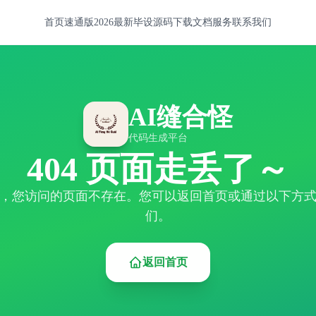
首页
速通版
2026最新毕设
源码下载
文档
服务
联系我们
AI缝合怪
代码生成平台
404 页面走丢了～
，您访问的页面不存在。您可以返回首页或通过以下方
们。
返回首页