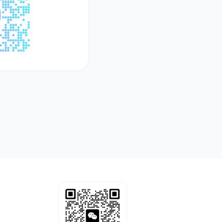
简单、高效、更贴心