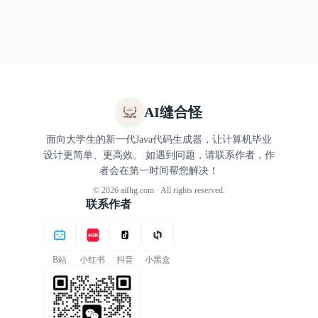
AI缝合怪
面向大学生的新一代Java代码生成器，让计算机毕业
设计更简单、更高效。 如遇到问题，请联系作者，作
者会在第一时间帮您解决！
© 2026 aifhg.com · All rights reserved.
联系作者
B站
小红书
抖音
小黑盒