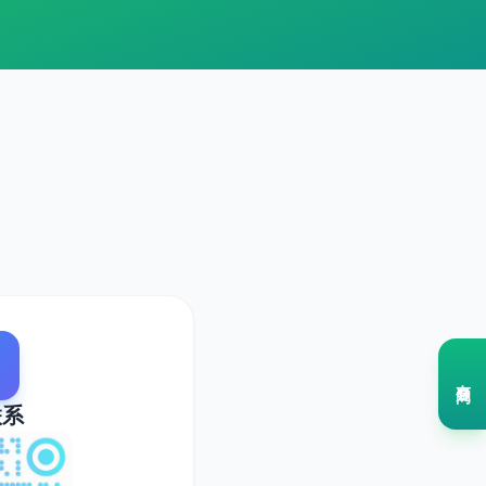
扫码添加微信
有疑问？
ZHANGZHENHAOv5
联系