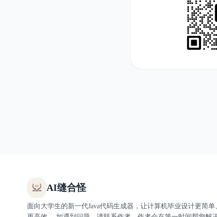
AI缝合怪
面向大学生的新一代Java代码生成器，让计算机毕业设计更简单
更高效。 如遇到问题，请联系作者，作者会在第一时间帮您解