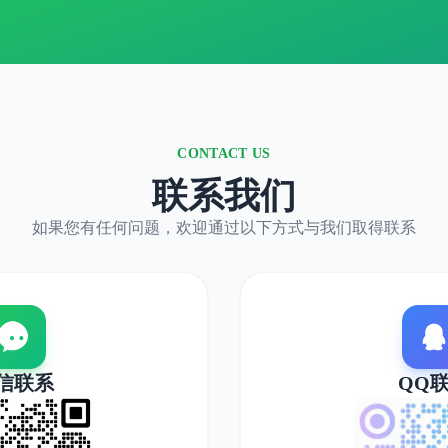
CONTACT US
联系我们
如果您有任何问题，欢迎通过以下方式与我们取得联系
信联系
QQ