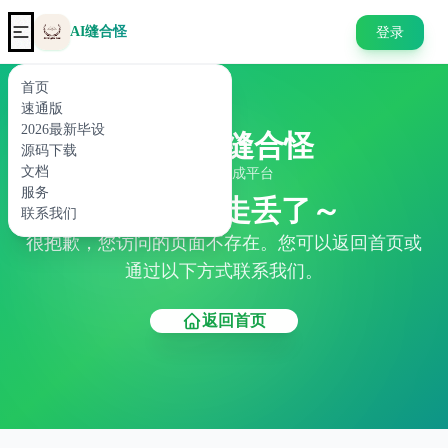
AI缝合怪
登录
首页
速通版
2026最新毕设
AI缝合怪
源码下载
文档
代码生成平台
服务
404 页面走丢了～
联系我们
很抱歉，您访问的页面不存在。您可以返回首页或
通过以下方式联系我们。
返回首页