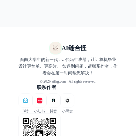
AI缝合怪
面向大学生的新一代Java代码生成器，让计算机毕业
设计更简单、更高效。 如遇到问题，请联系作者，作
者会在第一时间帮您解决！
© 2026 aifhg.com · All rights reserved.
联系作者
B站
小红书
抖音
小黑盒