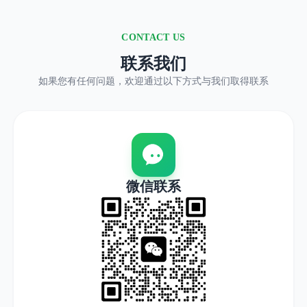
CONTACT US
联系我们
如果您有任何问题，欢迎通过以下方式与我们取得联系
微信联系